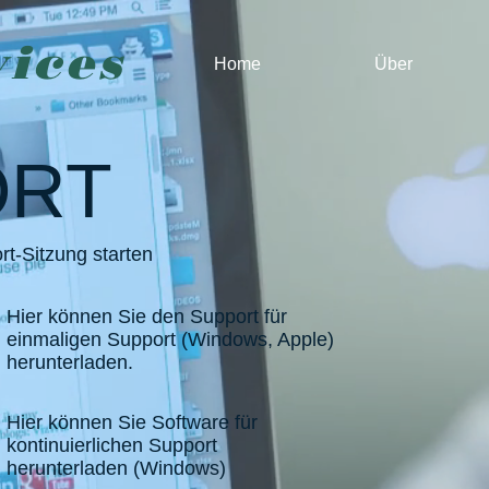
vices
Home
Über
ORT
t-Sitzung starten
Hier können Sie den Support für
einmaligen Support (Windows, Apple)
herunterladen.
Hier können Sie Software für
kontinuierlichen Support
herunterladen (Windows)