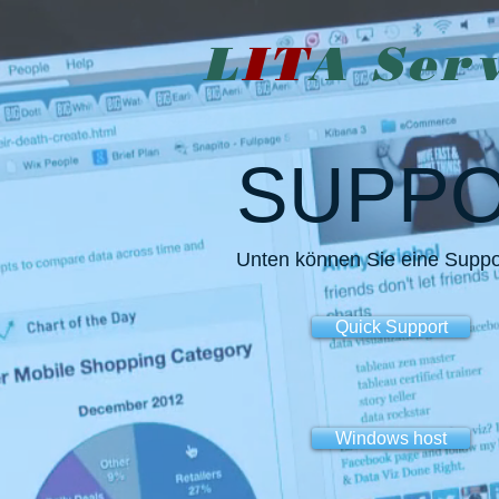
L
IT
A
Ser
SUPP
Unten können Sie eine Suppor
Quick Support
Windows host